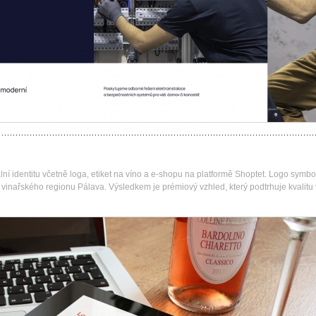
ní identitu včetně loga, etiket na víno a e-shopu na platformě Shoptet. Logo symbo
i vinařského regionu Pálava. Výsledkem je prémiový vzhled, který podtrhuje kvalitu 