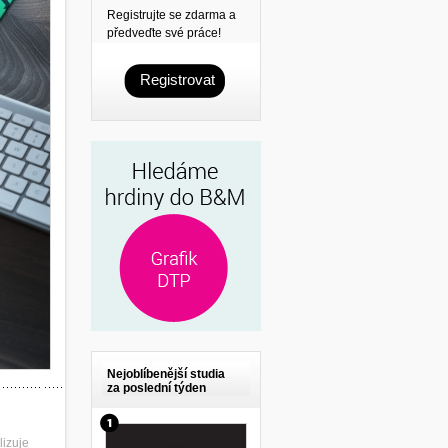
Registrujte se zdarma a
předveďte své práce!
Registrovat
Nejoblíbenější studia
za poslední týden
lizuje