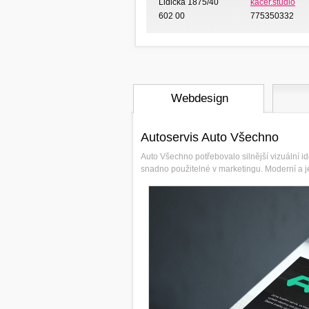
Lidická 1875/40
kacer.studio
602 00
775350332
Webdesign
Autoservis Auto Všechno
Auto Všechno potřebovalo silnější vizuální iden
snadno použitelné v marketingu. Moderní a je