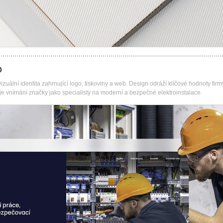
O
ální identita zahrnující logo, tiskoviny a web. Design odráží klíčové hodnoty firm
uje vnímání značky jako specialisty na moderní a bezpečné elektroinstalace.