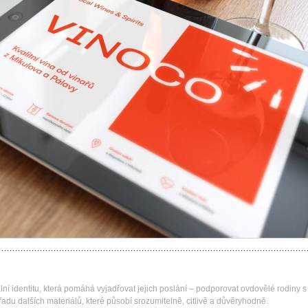
ní identitu, která pomáhá vyjadřovat jejich poslání – podporovat ovdovělé rodiny s
 řadu dalších materiálů, které působí srozumitelně, citlivě a důvěryhodně.