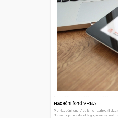
Nadační fond VRBA
Pro Nadační fond Vrba jsme navrhovali vizuál
Společně jsme vytvořili logo, tiskoviny, web i