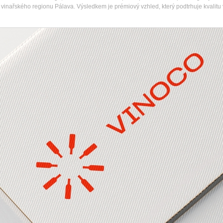
i vinařského regionu Pálava. Výsledkem je prémiový vzhled, který podtrhuje kvalitu 