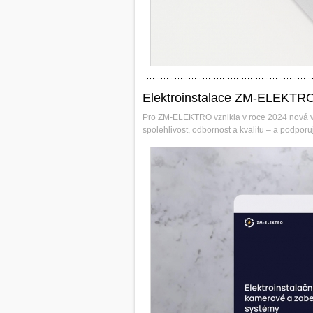
Elektroinstalace ZM-ELEKTR
Pro ZM-ELEKTRO vznikla v roce 2024 nová vizu
spolehlivost, odbornost a kvalitu – a podpor