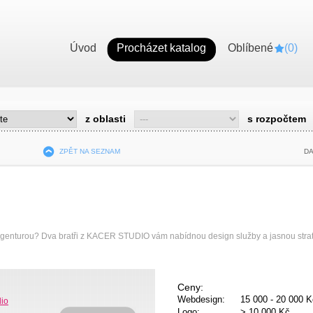
Úvod
Procházet katalog
Oblíbené
(
0
)
z oblasti
s rozpočtem
ZPĚT NA SEZNAM
DA
agenturou? Dva bratři z KACER STUDIO vám nabídnou design služby a jasnou strat
Ceny:
Webdesign:
15 000 - 20 000 K
dio
Logo:
> 10 000 Kč