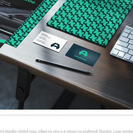
ní identitu včetně loga, etiket na víno a e-shopu na platformě Shoptet. Logo symbo