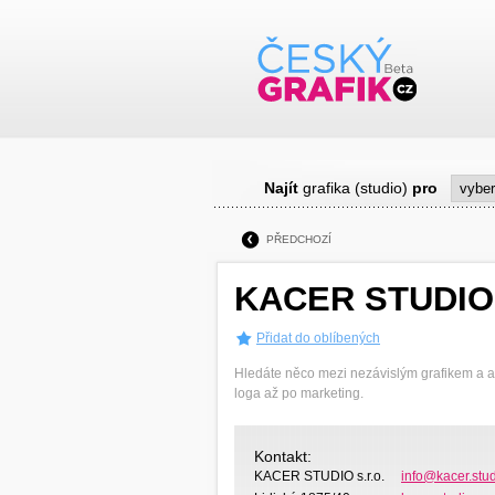
Najít
grafika (studio)
pro
PŘEDCHOZÍ
KACER STUDIO
Přidat do oblíbených
Hledáte něco mezi nezávislým grafikem a 
loga až po marketing.
Kontakt:
KACER STUDIO s.r.o.
info@kacer.stu