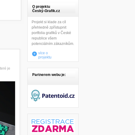
O projektu
Český-Grafik.cz
Projekt si klade za cíl
přehledně zpřístupnit
portfolia grafiků v České
republice všem
potenciálním zákazníkům.
více o
projektu
teré je
Partnerem webu je: