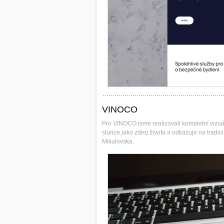
VINOCO
Pro VINOCO jsme realizovali kompletní vizuál
slunce jako zdroj života a odkazuje na tradic
Mikulovska.