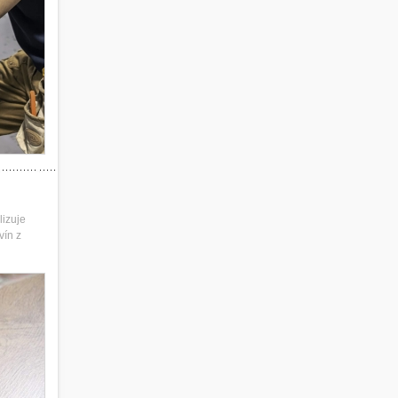
lizuje
vín z