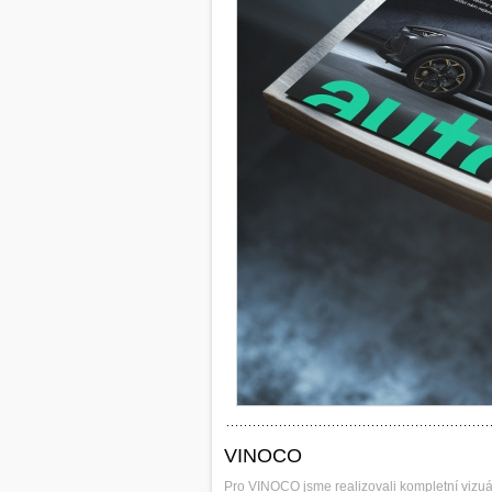
VINOCO
Pro VINOCO jsme realizovali kompletní vizuál