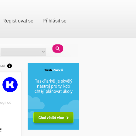
Registrovat se
Přihlásit se
LŠÍ
egii od
č