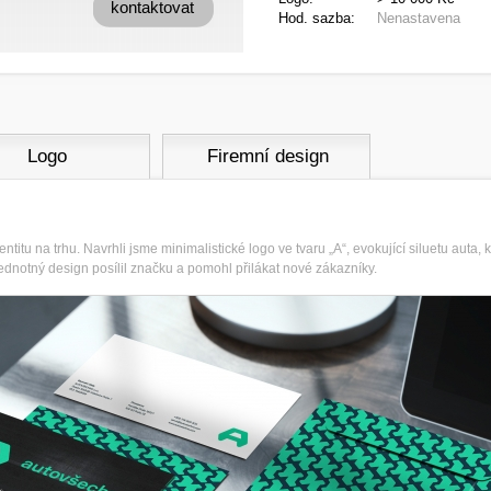
kontaktovat
Hod. sazba:
Nenastavena
Logo
Firemní design
titu na trhu. Navrhli jsme minimalistické logo ve tvaru „A“, evokující siluetu auta, k
dnotný design posílil značku a pomohl přilákat nové zákazníky.