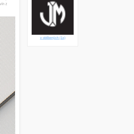
vín z
v oblíbených (1x)