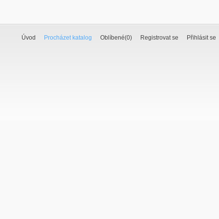
Úvod
Procházet katalog
Oblíbené(
0
)
Registrovat se
Přihlásit se