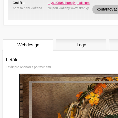
Grafička
orysia0606shum@gmail.com
Adresa není vložena
Nejsou vloženy www stránky
kontaktovat
Webdesign
Logo
Leták
Leták pro obchod s potravinami