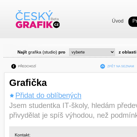
Úvod
P
Najít
grafika (studio)
pro
z oblasti
PŘEDCHOZÍ
ZPĚT NA SEZNAM
Grafička
Přidat do oblíbených
Jsem studentka IT-školy, hledám přede
přivydělat je spíš výhodou, než podmín
Kontakt: