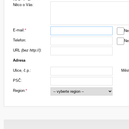
Něco o Vás:
E-mail:
*
Ne
Telefon:
Ne
URL
(bez http://)
:
Adresa
Ulice, č.p.:
Měst
PSČ:
Region:
*