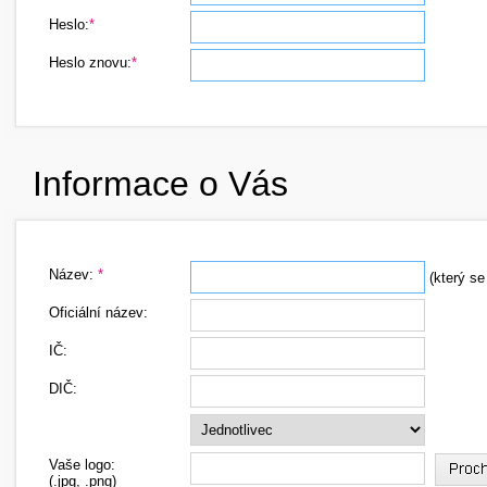
Heslo:
*
Heslo znovu:
*
Informace o Vás
Název:
*
(který se
Oficiální název:
IČ:
DIČ:
Vaše logo:
(.jpg, .png)