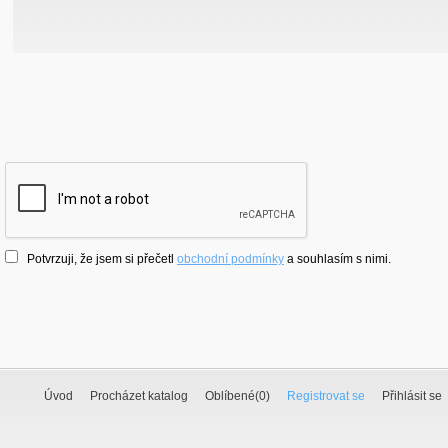
Potvrzuji, že jsem si přečetl
obchodní podmínky
a souhlasím s nimi.
Úvod
Procházet katalog
Oblíbené(
0
)
Registrovat se
Přihlásit se