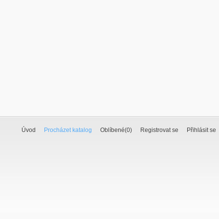
Úvod
Procházet katalog
Oblíbené(
0
)
Registrovat se
Přihlásit se