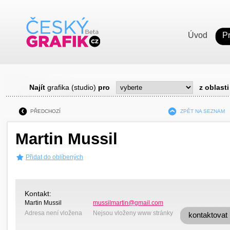
Úvod
P
Najít
grafika (studio)
pro
z oblasti
PŘEDCHOZÍ
ZPĚT NA SEZNAM
Martin Mussil
Přidat do oblíbených
Kontakt:
Martin Mussil
mussilmartin@gmail.com
Adresa není vložena
Nejsou vloženy www stránky
kontaktovat