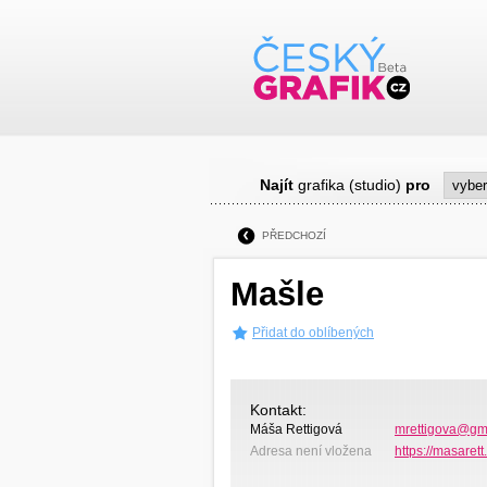
Najít
grafika (studio)
pro
PŘEDCHOZÍ
Mašle
Přidat do oblíbených
Kontakt:
Máša Rettigová
mrettigova@gm
Adresa není vložena
https://masarett