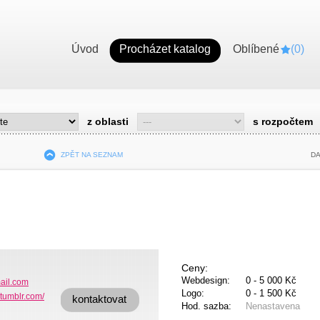
Úvod
Procházet katalog
Oblíbené
(
0
)
z oblasti
s rozpočtem
ZPĚT NA SEZNAM
DA
Ceny:
Webdesign:
0 - 5 000 Kč
ail.com
Logo:
0 - 1 500 Kč
.tumblr.com/
kontaktovat
Hod. sazba:
Nenastavena