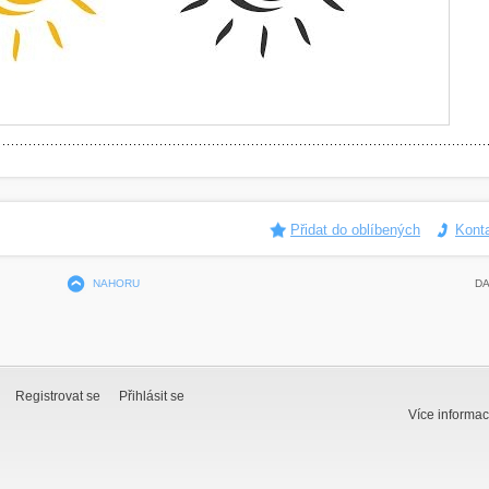
Přidat do oblíbených
Kont
NAHORU
DA
Registrovat se
Přihlásit se
Více informac