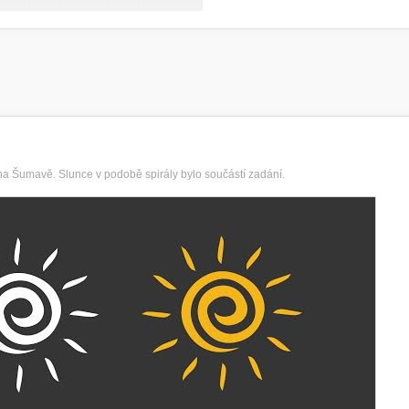
na Šumavě. Slunce v podobě spirály bylo součástí zadání.