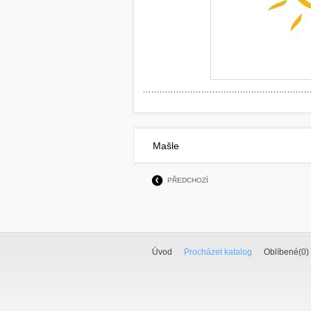
Mašle
PŘEDCHOZÍ
Úvod
Procházet katalog
Oblíbené(
0
)