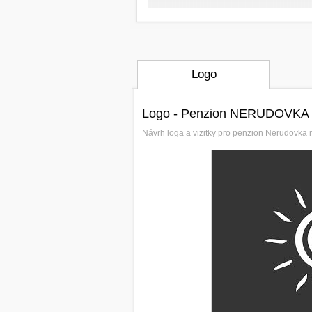
Logo
Logo - Penzion NERUDOVKA
Návrh loga a vizitky pro penzion Nerudovka 