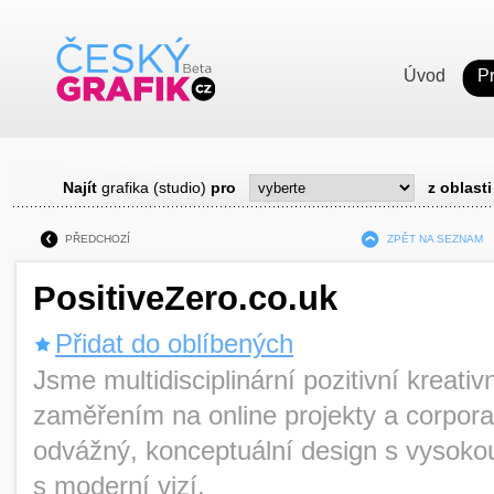
Úvod
P
Najít
grafika (studio)
pro
z oblasti
PŘEDCHOZÍ
ZPĚT NA SEZNAM
PositiveZero.co.uk
Přidat do oblíbených
Jsme multidisciplinární pozitivní kreati
zaměřením na online projekty a corpora
odvážný, konceptuální design s vysokou
s moderní vizí.