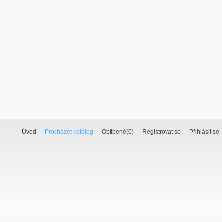
Úvod
Procházet katalog
Oblíbené(
0
)
Registrovat se
Přihlásit se