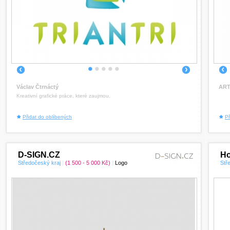
1
2
3
4
5
Václav Čtrnáctý
ART
Kreativní grafické práce, které zaujmou.
Přidat do oblíbených
Př
D-SIGN.CZ
Ho
Středočeský kraj
|
(1 500 - 5 000 Kč)
|
Logo
Stř