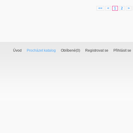
<<
<
1
2
>
Úvod
Procházet katalog
Oblíbené(
0
)
Registrovat se
Přihlásit se