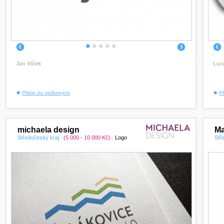
1
2
3
4
5
Jan Vlček
Luc
Přidat do oblíbených
Př
michaela design
Ma
Středočeský kraj
|
(5 000 - 10 000 Kč)
|
Logo
Stř