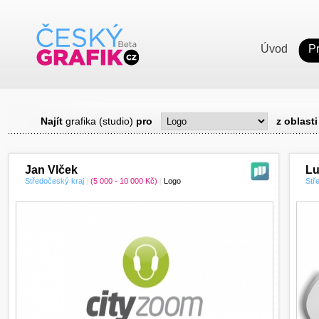
Úvod
P
Najít
grafika (studio)
pro
z oblasti
Jan Vlček
Lu
Středočeský kraj
|
(5 000 - 10 000 Kč)
|
Logo
Stř