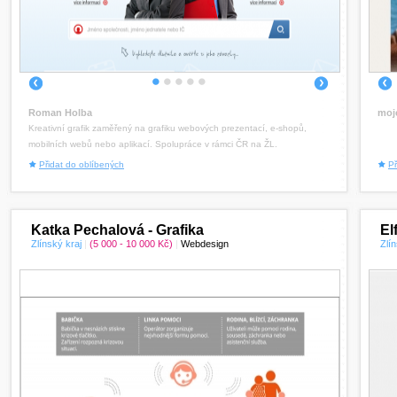
1
2
3
4
5
Roman Holba
moj
Kreativní grafik zaměřený na grafiku webových prezentací, e-shopů,
mobilních webů nebo aplikací. Spolupráce v rámci ČR na ŽL.
Přidat do oblíbených
Př
Katka Pechalová - Grafika
El
Zlínský kraj
|
(5 000 - 10 000 Kč)
|
Webdesign
Zlín