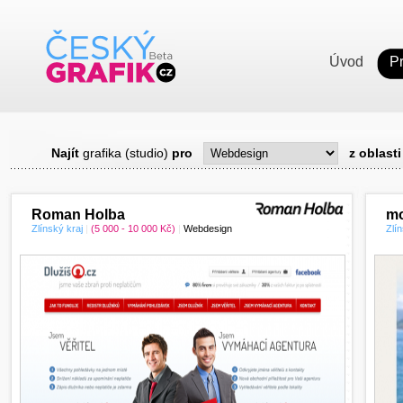
Úvod
P
Najít
grafika (studio)
pro
z oblasti
Roman Holba
mo
Zlínský kraj
|
(5 000 - 10 000 Kč)
|
Webdesign
Zlín